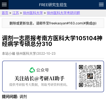
FREE研究生招生
首页
>
江苏
>
徐州医科大学
>
徐州医科大学考研问题
题库
故事
专题
APP
笔记
论坛
删除或更新信息，请邮件至freekaoyan#163.com(#换成@)
VIP
资料
调剂一志愿报考南方医科大学105104神
经病学专硕总分310
本站小编 徐州医科大学/2022-10-23
提问问题:
调剂