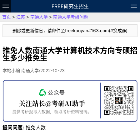
FREE研究生招生
首页
>
江苏
>
南通大学
>
南通大学考研问题
题库
故事
专题
APP
笔记
论坛
删除或更新信息，请邮件至freekaoyan#163.com(#换成@)
VIP
资料
推免人数南通大学计算机技术方向专硕招
生多少推免生
本站小编 南通大学/2022-10-23
提问问题:
推免人数