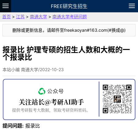
FREE研究生招生
首页
>
江苏
>
南通大学
>
南通大学考研问题
题库
故事
专题
APP
笔记
论坛
删除或更新信息，请邮件至freekaoyan#163.com(#换成@)
VIP
资料
报录比 护理专硕的招生人数和大概的一
个报录比
本站小编 南通大学/2022-10-23
提问问题:
报录比