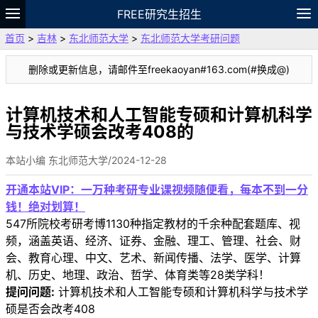
FREE研究生招生
首页
>
吉林
>
东北师范大学
>
东北师范大学考研问题
题库
故事
专题
APP
笔记
论坛
删除或更新信息，请邮件至freekaoyan#163.com(#换成@)
VIP
资料
计算机技术和人工智能专硕和计算机科学
与技术学硕会改考408的
本站小编 东北师范大学/2024-12-28
开通本站VIP：一万种考研专业课视频随便看，每本不到一分
钱！绝对划算！
547所院校考研考博1130种指定教材的千余种配套题库、视
频，涵盖英语、经济、证券、金融、理工、管理、社会、财
会、教育心理、中文、艺术、新闻传播、法学、医学、计算
机、历史、地理、政治、哲学、体育类等28类学科！
提问问题:
计算机技术和人工智能专硕和计算机科学与技术学
硕是否会改考408