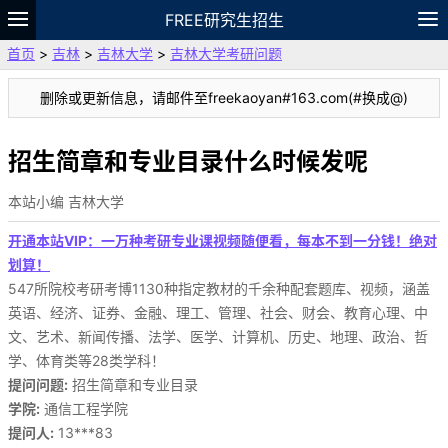
FREE研究生招生
首页
>
吉林
>
吉林大学
>
吉林大学考研问题
题库
故事
专题
APP
笔记
论坛
删除或更新信息，请邮件至freekaoyan#163.com(#换成@)
VIP
资料
招生简章和专业目录什么时候发呢
本站小编 吉林大学
开通本站VIP：一万种考研专业课视频随便看，每本不到一分钱！绝对
划算！
547所院校考研考博1130种指定教材的千余种配套题库、视频，涵盖
英语、经济、证券、金融、理工、管理、社会、财会、教育心理、中
文、艺术、新闻传播、法学、医学、计算机、历史、地理、政治、哲
学、体育类等28类学科！
提问问题:
招生简章和专业目录
学院:
通信工程学院
提问人:
13***83