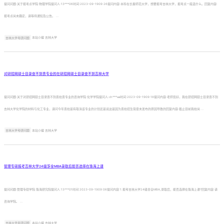
提问问题:关于报考点学院:物理学院提问人:13***06时间:2023-09-1909:26提问内容:本科在长春师范大学，想要报考吉林大学，报考点一般选什么。回复内容:
报考点尚未确定，请等待通知及公告。 ...
吉林大学考研问题
本站小编 吉林大学
对研招网硕士目录查不到贵专业的在研招网硕士目录查不到吉林大学
提问问题:关于对研招网硕士目录查不到贵校贵专业的咨询学院:化学学院提问人:ch***aa时间:2023-09-1909:18提问内容:老师您好，我在研招网硕士目录查不到
吉林大学化学院的材料与化工专业，请问今年贵校是有取消该专业的计划还是说这是因为贵校招生简章未发布的原因导致的回复内容:截止目前我校尚 ...
吉林大学考研问题
本站小编 吉林大学
管理专硕报考吉林大学24级非全MBA录取后能否选择在珠海上课
提问问题:管理专硕学院:珠海研究院提问人:13***01时间:2023-09-1909:06提问内容:1.报考吉林大学24级非全MBA,录取后，能否选择在珠海上课?回复内容:请
咨询学院。 ...
吉林大学考研问题
本站小编 吉林大学