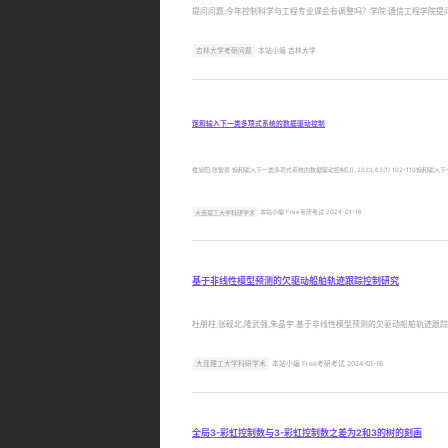
提问问题:今年控制科学与工程专业课会有调整吗？学院:通信工程学院提问人:
吉林大学考研问题
本站小编 吉林大学
饱和输入下一类多项式系统的数据驱动控制
楼旭阳,张智豪.饱和输入下一类多项式系统的数据驱动控制[J].,2023,63(1):102-110饱和输入下一类多项式系统的数据驱动
大连理工大学科研学术
本站小编 Free考研考试 2024-01-16
基于非线性模型预测的欠驱动船舶轨迹跟踪控制研究
杜朋柱,张砚北,隆武强,朱晶宇.基于非线性模型预测的欠驱动船舶轨迹跟踪控制研究[J].,20
大连理工大学科研学术
本站小编 Free考研考试 2024-01-16
全局3-彩虹控制数与3-彩虹控制数之差为2和3的树的刻画