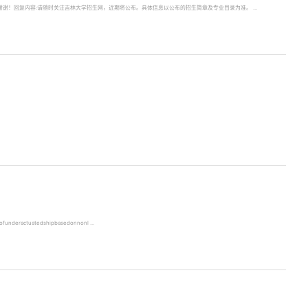
吗？谢谢！回复内容:请随时关注吉林大学招生网，近期将公布。具体信息以公布的招生简章及专业目录为准。 ...
ctuatedshipbasedonnonl ...