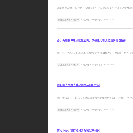
郝国亮,曾淑婷,庄蔚,谢智红.全局3-彩虹控制数与3-彩虹控制数之差为2和3的树的刻画[J].
大连理工大学科研学术
本站小编 Free考研考试 2024-01-16
基于两相脉冲电流峰值差的开关磁阻电机无位置传感器控制
周江迪，孙建忠，白凤仙.基于两相脉冲电流峰值差的开关磁阻电机无位置传感器控制[J].,20
大连理工大学科研学术
本站小编 Free考研考试 2024-01-16
圈与圈克罗内克乘积图罗马{3}-控制
高红,黄佳欢,刘仁邦,杨元生.圈与圈克罗内克乘积图罗马{3}-控制[J].,2022,62(3):
大连理工大学科研学术
本站小编 Free考研考试 2024-01-16
黄河下游丁坝群对河势控制效果研究