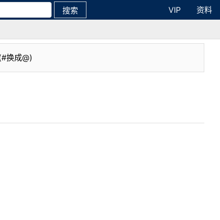
VIP
资料
搜索
(#换成@)