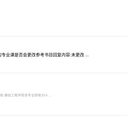
工程的专业课是否会更改参考书目回复内容:未更改 ...
容:通信工程学院该专业招收25人 ...