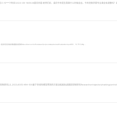
15***77时间:2023-09-1809:28提问内容:老师们好，请问今年招生简章什么时候会出，今年控制学硕专业课会有调整
控制Data-drivencontrolforaclassofpolynomialsystemswithsaturationinputDOI：10.7511/dllg ...
23,63(5):494-500基于非线性模型预测的欠驱动船舶轨迹跟踪控制研究Researchontrajectorytrackingcontrolofundera