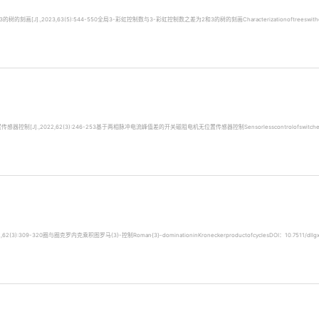
,2023,63(5):544-550全局3-彩虹控制数与3-彩虹控制数之差为2和3的树的刻画Characterizationoftreeswithdifference
22,62(3):246-253基于两相脉冲电流峰值差的开关磁阻电机无位置传感器控制Sensorlesscontrolofswitchedreluctanc
309-320圈与圈克罗内克乘积图罗马{3}-控制Roman{3}-dominationinKroneckerproductofcyclesDOI：10.7511/dllgx