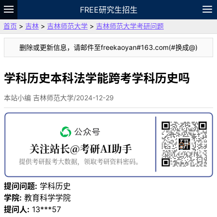
FREE研究生招生
首页
>
吉林
>
吉林师范大学
>
吉林师范大学考研问题
题库
故事
专题
APP
笔记
论坛
删除或更新信息，请邮件至freekaoyan#163.com(#换成@)
VIP
资料
学科历史本科法学能跨考学科历史吗
本站小编 吉林师范大学/2024-12-29
提问问题:
学科历史
学院:
教育科学学院
提问人:
13***57