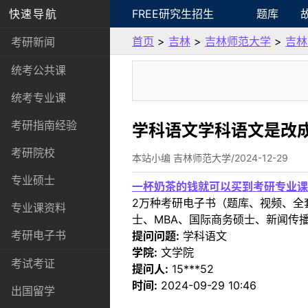
快速导航
FREE研究生招生
题库
首页
>
吉林
>
吉林师范大学
>
吉林
考研新闻
统考公共课
统考专业课
考研指南经验
学科语文学科语文是改
考研院校
本站小编 吉林师范大学/2024-12-29
专业硕士
一杯奶茶的钱就可以买到考研专业课
2万种考研电子书（题库、视频、全
专业课资料
士、MBA、国际商务硕士、新闻传播
考研电子书
提问问题:
学科语文
学院:
文学院
考试考证
提问人:
15***52
时间:
2024-09-29 10:46
出国留学