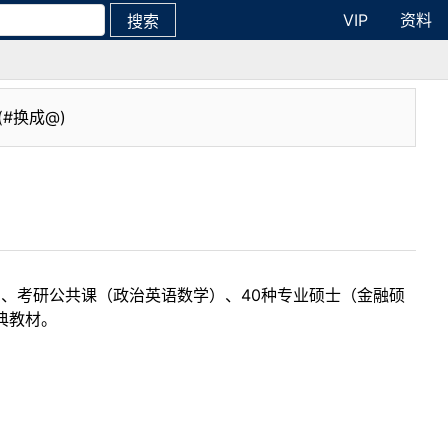
VIP
资料
搜索
(#换成@)
目、考研公共课（政治英语数学）、40种专业硕士（金融硕
典教材。