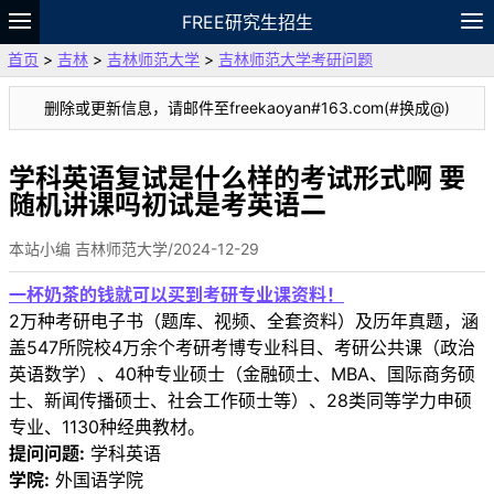
FREE研究生招生
首页
>
吉林
>
吉林师范大学
>
吉林师范大学考研问题
题库
故事
专题
APP
笔记
论坛
删除或更新信息，请邮件至freekaoyan#163.com(#换成@)
VIP
资料
学科英语复试是什么样的考试形式啊 要
随机讲课吗初试是考英语二
本站小编 吉林师范大学/2024-12-29
一杯奶茶的钱就可以买到考研专业课资料！
2万种考研电子书（题库、视频、全套资料）及历年真题，涵
盖547所院校4万余个考研考博专业科目、考研公共课（政治
英语数学）、40种专业硕士（金融硕士、MBA、国际商务硕
士、新闻传播硕士、社会工作硕士等）、28类同等学力申硕
专业、1130种经典教材。
提问问题:
学科英语
学院:
外国语学院