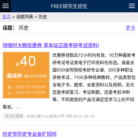
FREE研究生招生
首页
> 话题列表 > 历史
题库
故事
专题
APP
笔记
论坛
话题：
历史
更多
VIP
资料
领限时大额优惠券,享本站正版考研考试资料!
优惠券领取后72小时内有效，10万种最新考
研考试考证类电子打印资料任你选。涵盖全
国500余所院校考研专业课、200多种职业
资格考试、1100多种经典教材，产品类型包
含电子书、题库、全套资料以及视频，无论
您是考研复习、考证刷题，还是考前冲刺
等，不同类型的产品可满足您学习上的不同
需求。 ...
考试优惠券
本站小编 Free壹佰分学习网 2022-09-19
历史学历史专业会扩招吗