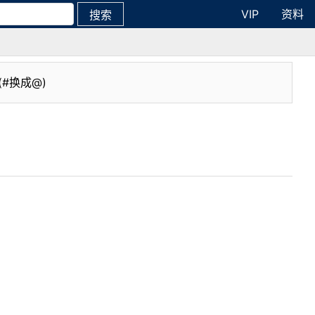
VIP
资料
搜索
(#换成@)