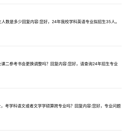
日制招生人数是多少回复内容:您好，24年我校学科英语专业拟招生35人。
语文的专业课二参考书会更换调整吗？回复内容:您好，请查询24年招生专业
得文学学士，考学科语文或者文学学硕算跨专业吗？回复内容:您好，专业问题