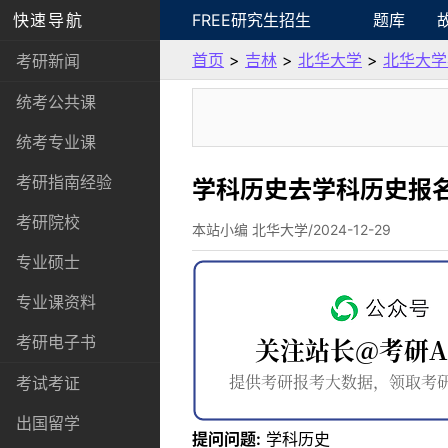
快速导航
FREE研究生招生
题库
首页
>
吉林
>
北华大学
>
北华大学
考研新闻
统考公共课
统考专业课
考研指南经验
学科历史去学科历史报
考研院校
本站小编 北华大学/2024-12-29
专业硕士
专业课资料
考研电子书
考试考证
出国留学
提问问题:
学科历史