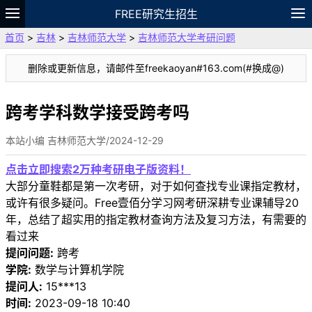
FREE研究生招生
首页
>
吉林
>
吉林师范大学
>
吉林师范大学考研问题
题库
故事
专题
APP
笔记
论坛
删除或更新信息，请邮件至freekaoyan#163.com(#换成@)
VIP
资料
跨考学科数学接受跨考吗
本站小编 吉林师范大学/2024-12-29
点击立即搜索2万种考研电子版资料！
大部分童鞋都是第一次考研，对于如何查找专业课指定教材，
或许有很多疑问。Free壹佰分学习网考研深耕专业课辅导20
年，总结了超实用的指定教材查询方法及复习方法，有需要的
看过来
提问问题:
跨考
学院:
数学与计算机学院
提问人:
15***13
时间:
2023-09-18 10:40