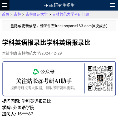
FREE研究生招生
首页
>
吉林
>
吉林师范大学
>
吉林师范大学考研问题
题库
故事
专题
APP
笔记
论坛
删除或更新信息，请邮件至freekaoyan#163.com(#换成@)
VIP
资料
学科英语报录比学科英语报录比
本站小编 吉林师范大学/2024-12-29
提问问题:
学科英语报录比
学院:
外国语学院
提问人:
15***83