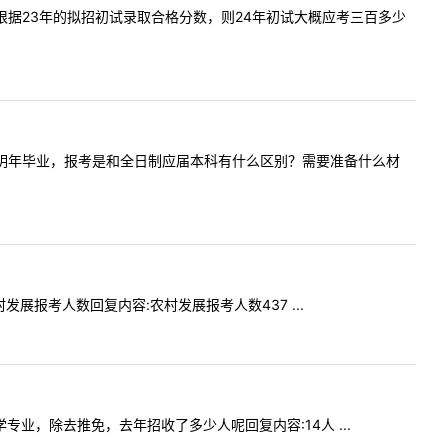
我想问下根据23年的拟招初试录取合格分数，则24年初试大概应考三百多少
，自考本科明年毕业，报考是和全日制应届本科有什么区别？需要准备什么材
农村发展报考人数回复内容:农村发展报考人数437 ...
科学专业，除去推免，去年招收了多少人呢回复内容:14人 ...