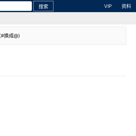
VIP
资料
搜索
(#换成@)