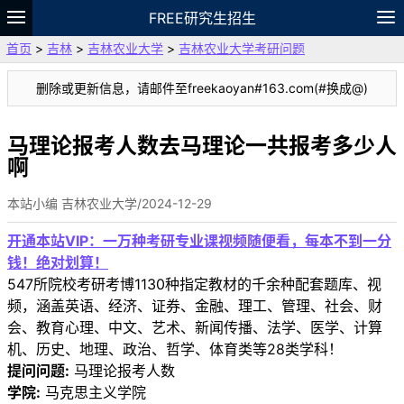
FREE研究生招生
首页
>
吉林
>
吉林农业大学
>
吉林农业大学考研问题
题库
故事
专题
APP
笔记
论坛
删除或更新信息，请邮件至freekaoyan#163.com(#换成@)
VIP
资料
马理论报考人数去马理论一共报考多少人
啊
本站小编 吉林农业大学/2024-12-29
开通本站VIP：一万种考研专业课视频随便看，每本不到一分
钱！绝对划算！
547所院校考研考博1130种指定教材的千余种配套题库、视
频，涵盖英语、经济、证券、金融、理工、管理、社会、财
会、教育心理、中文、艺术、新闻传播、法学、医学、计算
机、历史、地理、政治、哲学、体育类等28类学科！
提问问题:
马理论报考人数
学院:
马克思主义学院