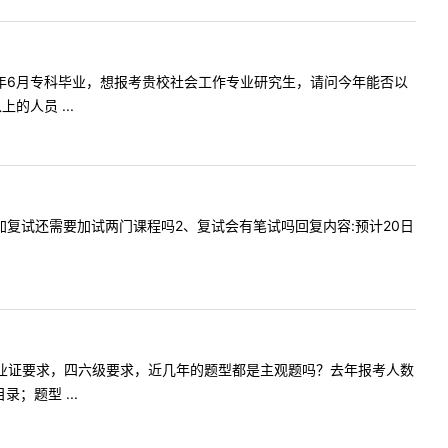
，我是22年6月专科毕业，想报考贵校社会工作专业研究生，请问今年能否以
人员 ...
月毕业参加复试还需要加试两门课程吗2、复试会有笔试吗回复内容:预计20日
没有高中毕业证要求，四六级要求，近几年的题型都是主观题吗？去年报考人数
；题型 ...