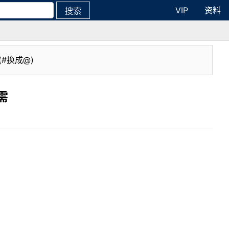
VIP
资料
搜索
(#换成@)
需