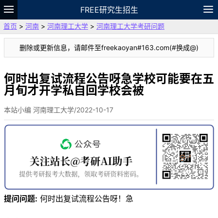
FREE研究生招生
首页
>
河南
>
河南理工大学
>
河南理工大学考研问题
题库
故事
专题
APP
笔记
论坛
删除或更新信息，请邮件至freekaoyan#163.com(#换成@)
VIP
资料
何时出复试流程公告呀急学校可能要在五
月旬才开学私自回学校会被
本站小编 河南理工大学/2022-10-17
提问问题:
何时出复试流程公告呀！急