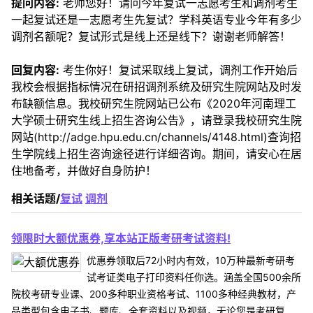
提问内容:
老师您好！请问今年复试一志愿考生和调剂考生
一起复试还是一志愿考生先复试？学科英语专业今年有多少
调剂名额呢？复试形式是线上还是线下？谢谢老师解答！
回复内容:
考生你好！复试采取线上复试，调剂工作开始后
我校会根据指标情况在研招调剂系统及研究生院网站及时发
布缺额信息。我校研究生院网站已公布《2020年河南理工
大学硕士研究生线上招生咨询公告》，请登录我校研究生院
网站(http://adge.hpu.edu.cn/channels/4148.html)查询招
生学院线上招生咨询途径进行详细咨询。期间，请安心在居
住地备考，并做好自身防护！
相关话题/
复试
调剂
领限时大额优惠券,享本站正版考研考试资料!
优惠券领取后72小时内有效，10万种最新考研考
试考证类电子打印资料任你选。涵盖全国500余所
院校考研专业课、200多种职业资格考试、1100多种经典教材，产
品类型包含电子书、题库、全套资料以及视频，无论您是考研复