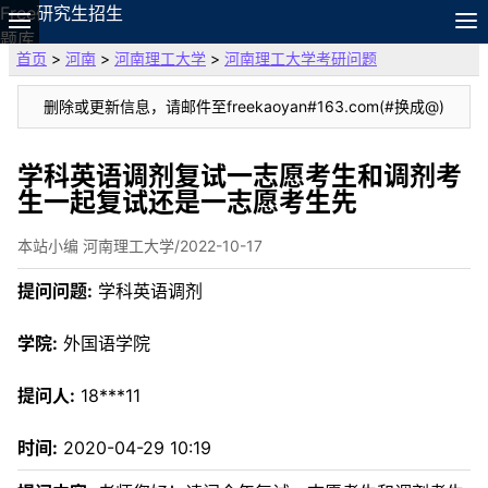
Free研究生招生
题库
首页
>
河南
>
河南理工大学
>
河南理工大学考研问题
故事
专题
删除或更新信息，请邮件至freekaoyan#163.com(#换成@)
APP
笔记
论坛
学科英语调剂复试一志愿考生和调剂考
生一起复试还是一志愿考生先
搜索
VIP
本站小编 河南理工大学/2022-10-17
资料
提问问题:
学科英语调剂
学院:
外国语学院
提问人:
18***11
时间:
2020-04-29 10:19