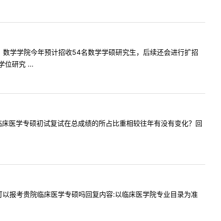
了解一下，数学学院今年预计招收54名数学学硕研究生，后续还会进行扩招
研究 ...
想了解一下临床医学专硕初试复试在总成绩的所占比重相较往年有没有变化？回
本的学生可以报考贵院临床医学专硕吗回复内容:以临床医学院专业目录为准