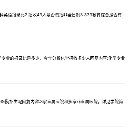
1.学科英语报录比2.招收43人是否包括非全日制3.333教育综合是否有
询一下化学专业的报录比是多少，今年分析化学招收多少人回复内容:化学专业
贵校有几个医院招生呢回复内容:3家直属医院和多家非直属医院，详见学院简