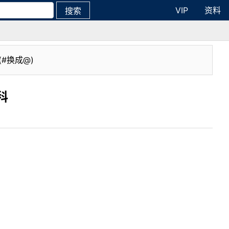
VIP
资料
搜索
(#换成@)
科