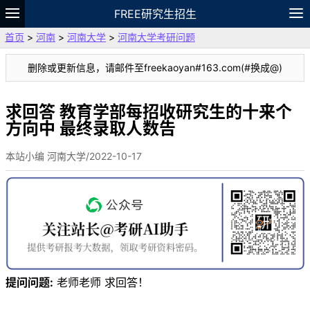
FREE研究生招生
首页
>
河南
>
河南大学
>
河南大学考研问题
题库
故事
专题
APP
笔记
论坛
删除或更新信息，请邮件至freekaoyan#163.com(#换成@)
VIP
资料
求回答 教育学部每招收研究生的十来个
方向中 最终录取人数告
本站小编 河南大学/2022-10-17
提问问题:
老师老师 求回答！