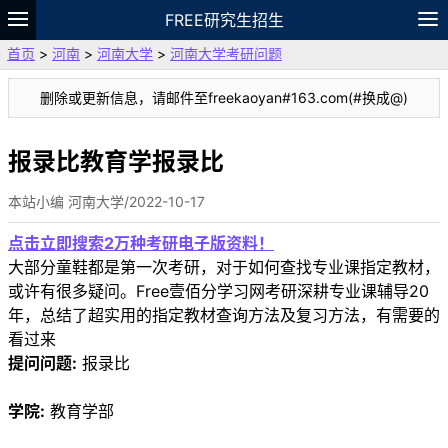
FREE研究生招生
首页
>
河南
>
河南大学
>
河南大学考研问题
题库
故事
专题
APP
笔记
论坛
删除或更新信息，请邮件至freekaoyan#163.com(#换成@)
VIP
资料
报录比教育学报录比
本站小编 河南大学/2022-10-17
点击立即搜索2万种考研电子版资料！
大部分童鞋都是第一次考研，对于如何查找专业课指定教材，
或许有很多疑问。Free壹佰分学习网考研深耕专业课辅导20
年，总结了超实用的指定教材查询方法及复习方法，有需要的
看过来
提问问题:
报录比
学院:
教育学部