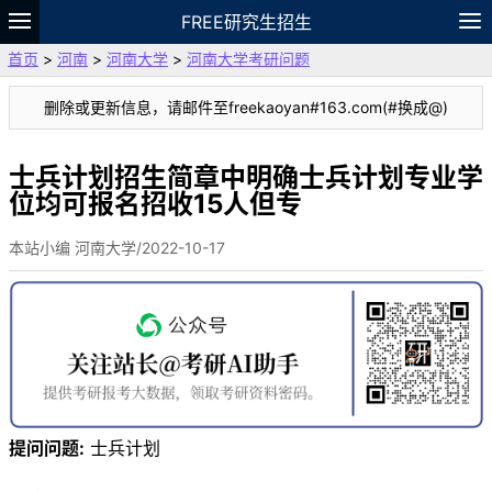
FREE研究生招生
首页
>
河南
>
河南大学
>
河南大学考研问题
题库
故事
专题
APP
笔记
论坛
删除或更新信息，请邮件至freekaoyan#163.com(#换成@)
VIP
资料
士兵计划招生简章中明确士兵计划专业学
位均可报名招收15人但专
本站小编 河南大学/2022-10-17
提问问题:
士兵计划