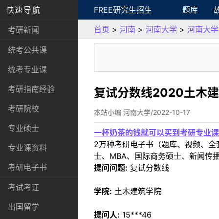
快速导航
FREE研究生招生
题库
首页
>
河南
>
河南大学
>
河南大学
考研新闻
统考公共课
统考专业课
考研指南经验
复试分数线2020土木
考研院校
本站小编 河南大学/2022-10-17
专业硕士
一杯奶茶的钱就可以买到考研专业课
2万种考研电子书（题库、视频、全
专业课资料
士、MBA、国际商务硕士、新闻传播
考研电子书
提问问题:
复试分数线
考试考证
学院:
土木建筑学院
出国留学
提问人:
15***46