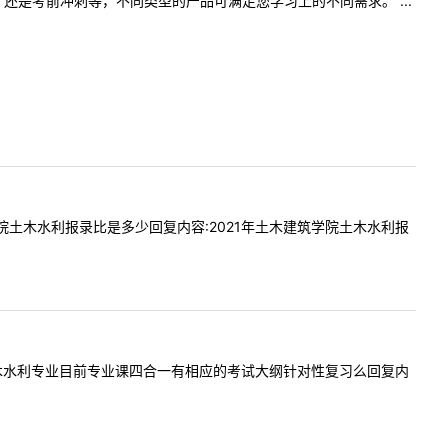
是考前冲刺等，不同类型的产品可满足您学习上的不同需求。 ...
木建筑学院土木水利报录比是多少回复内容:2021年土木建筑学院土木水利报
容:贵校土木水利专业目前专业课四合一有相应的考试大纲针对性复习么回复内