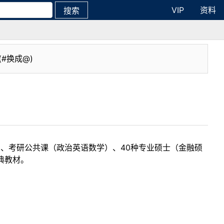
VIP
资料
搜索
(#换成@)
目、考研公共课（政治英语数学）、40种专业硕士（金融硕
典教材。