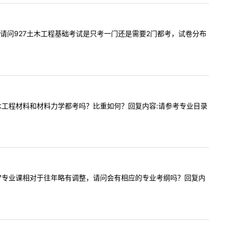
:老师你好请问927土木工程基础考试是只考一门还是需要2门都考，试卷分布
参考书土木工程材料和材料力学都考吗？比重如何？回复内容:请参考专业目录
木水利927专业课相对于往年略有调整，请问会有相应的专业考纲吗？回复内