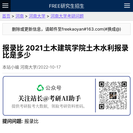
FREE研究生招生
首页
>
河南
>
河南大学
>
河南大学考研问题
题库
故事
专题
APP
笔记
论坛
删除或更新信息，请邮件至freekaoyan#163.com(#换成@)
VIP
资料
报录比 2021土木建筑学院土木水利报录
比是多少
本站小编 河南大学/2022-10-17
提问问题:
报录比