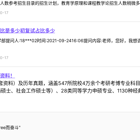
人数参考招生目录的招生计划，教育学原理和课程教学论招生人数稍微多一些
0-17
比是多少初复试占比多少
提问人:18***02时间:2021-09-2416:06提问内容:老师，您好
0-17
资料！
套资料）及历年真题，涵盖547所院校4万余个考研考博专业科
硕士、社会工作硕士等）、28类同等学力申硕专业、1130种经
ee而奋斗"