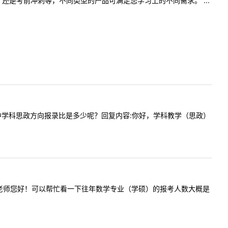
是考前冲刺等，不同类型的产品可满足您学习上的不同需求。 ...
届教育学中学科思政方向报录比是多少呢？回复内容:你好，学科教学（思政）
提问内容:老师您好！可以帮忙看一下往年数学专业（学硕）的报考人数大概是