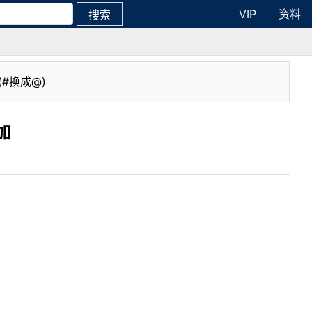
VIP
资料
搜索
(#换成@)
加