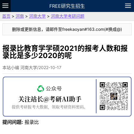
FREE研究生招生
首页
>
河南
>
河南大学
>
河南大学考研问题
题库
故事
专题
APP
笔记
论坛
删除或更新信息，请邮件至freekaoyan#163.com(#换成@)
VIP
资料
报录比教育学学硕2021的报考人数和报
录比是多少2020的呢
本站小编 河南大学/2022-10-17
提问问题:
报录比