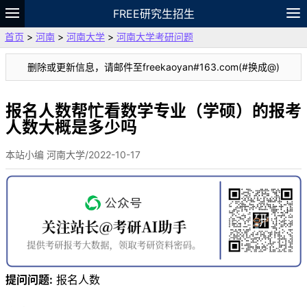
FREE研究生招生
首页
>
河南
>
河南大学
>
河南大学考研问题
题库
故事
专题
APP
笔记
论坛
删除或更新信息，请邮件至freekaoyan#163.com(#换成@)
VIP
资料
报名人数帮忙看数学专业（学硕）的报考
人数大概是多少吗
本站小编 河南大学/2022-10-17
提问问题:
报名人数