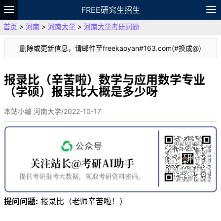
FREE研究生招生
首页
>
河南
>
河南大学
>
河南大学考研问题
题库
故事
专题
APP
笔记
论坛
删除或更新信息，请邮件至freekaoyan#163.com(#换成@)
VIP
资料
报录比（辛苦啦）数学与应用数学专业
（学硕）报录比大概是多少呀
本站小编 河南大学/2022-10-17
提问问题:
报录比（老师辛苦啦！）