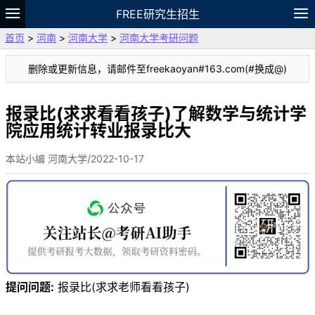
FREE研究生招生
首页
>
河南
>
河南大学
>
河南大学考研问题
题库
故事
专题
APP
笔记
论坛
删除或更新信息，请邮件至freekaoyan#163.com(#换成@)
VIP
资料
报录比(求求看看孩子)了解数学与统计学
院应用统计转业报录比大
本站小编 河南大学/2022-10-17
提问问题:
报录比(求求老师看看孩子)