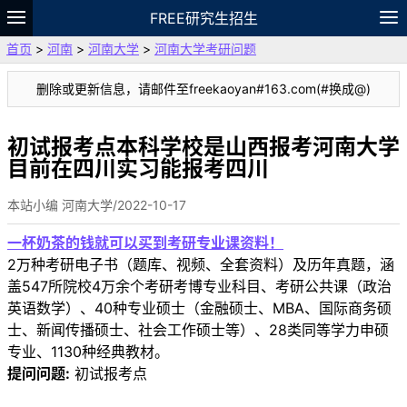
FREE研究生招生
首页
>
河南
>
河南大学
>
河南大学考研问题
题库
故事
专题
APP
笔记
论坛
删除或更新信息，请邮件至freekaoyan#163.com(#换成@)
VIP
资料
初试报考点本科学校是山西报考河南大学
目前在四川实习能报考四川
本站小编 河南大学/2022-10-17
一杯奶茶的钱就可以买到考研专业课资料！
2万种考研电子书（题库、视频、全套资料）及历年真题，涵
盖547所院校4万余个考研考博专业科目、考研公共课（政治
英语数学）、40种专业硕士（金融硕士、MBA、国际商务硕
士、新闻传播硕士、社会工作硕士等）、28类同等学力申硕
专业、1130种经典教材。
提问问题:
初试报考点