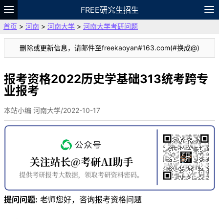
FREE研究生招生
首页
>
河南
>
河南大学
>
河南大学考研问题
题库
故事
专题
APP
笔记
论坛
删除或更新信息，请邮件至freekaoyan#163.com(#换成@)
VIP
资料
报考资格2022历史学基础313统考跨专
业报考
本站小编 河南大学/2022-10-17
提问问题:
老师您好，咨询报考资格问题