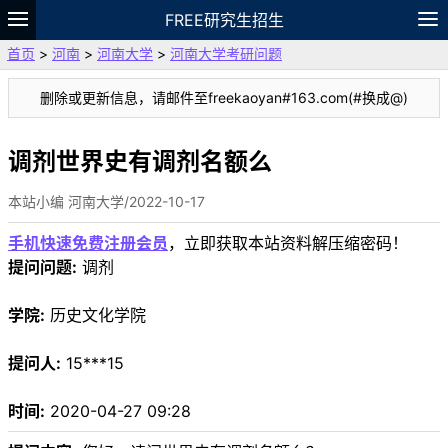
FREE研究生招生
首页
>
河南
>
河南大学
>
河南大学考研问题
题库
故事
专题
APP
笔记
论坛
删除或更新信息，请邮件至freekaoyan#163.com(#换成@)
VIP
资料
调剂世界史有调剂名额么
本站小编 河南大学/2022-10-17
手机快速免费注册会员
，立即获取本站资料解压缩密码！
提问问题:
调剂
学院:
历史文化学院
提问人:
15***15
时间:
2020-04-27 09:28