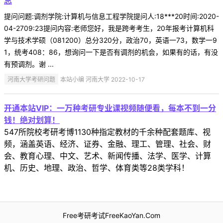
总
提问问题:调剂学院:计算机与信息工程学院提问人:18***20时间:2020-
04-2709:23提问内容:老师您好，我是跨考考生，20年报考计算机科
学与技术学硕（081200）总分320分，政治70，英语一73，数学一9
1，统考408：86，想询问一下是否有调剂的机会，如果有的话，有没
有预调剂。谢 ...
河南大学考研问题
本站小编 河南大学 2022-10-17
开通本站VIP：一万种考研专业课视频随便看，每本不到一分
钱！绝对划算！
547所院校考研考博1130种指定教材的千余种配套题库、视
频，涵盖英语、经济、证券、金融、理工、管理、社会、财
会、教育心理、中文、艺术、新闻传播、法学、医学、计算
机、历史、地理、政治、哲学、体育类等28类学科！
Free考研考试FreeKaoYan.Com