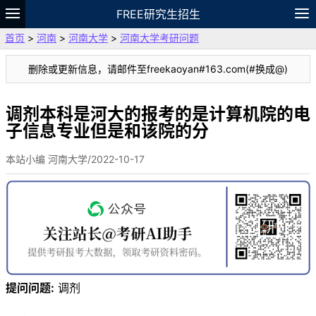
FREE研究生招生
首页
>
河南
>
河南大学
>
河南大学考研问题
题库
故事
专题
APP
笔记
论坛
删除或更新信息，请邮件至freekaoyan#163.com(#换成@)
VIP
资料
调剂本科是河大的报考的是计算机院的电
子信息专业但是和该院的分
本站小编 河南大学/2022-10-17
提问问题:
调剂