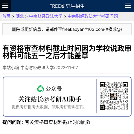
FREE研究生招生
首页
>
湖北
>
中南财经政法大学
>
中南财经政法大学考研问题
题库
故事
专题
APP
笔记
论坛
删除或更新信息，请邮件至freekaoyan#163.com(#换成@)
VIP
资料
有资格审查材料截止时间因为学校说政审
材料可能五一之后才能盖章
本站小编 中南财经政法大学/2022-11-07
提问问题:
有关资格审查材料截止时间问题