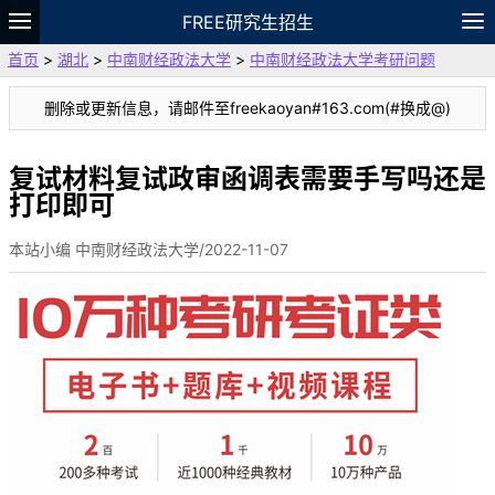
FREE研究生招生
首页
>
湖北
>
中南财经政法大学
>
中南财经政法大学考研问题
题库
故事
专题
APP
笔记
论坛
删除或更新信息，请邮件至freekaoyan#163.com(#换成@)
VIP
资料
复试材料复试政审函调表需要手写吗还是
打印即可
本站小编 中南财经政法大学/2022-11-07