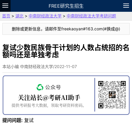
FREE研究生招生
首页
>
湖北
>
中南财经政法大学
>
中南财经政法大学考研问题
题库
故事
专题
APP
笔记
论坛
删除或更新信息，请邮件至freekaoyan#163.com(#换成@)
VIP
资料
复试少数民族骨干计划的人数占统招的名
额吗还是单独考虑
本站小编 中南财经政法大学/2022-11-07
提问问题:
复试