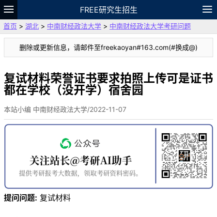
FREE研究生招生
首页
>
湖北
>
中南财经政法大学
>
中南财经政法大学考研问题
题库
故事
专题
APP
笔记
论坛
删除或更新信息，请邮件至freekaoyan#163.com(#换成@)
VIP
资料
复试材料荣誉证书要求拍照上传可是证书
都在学校（没开学）宿舍园
本站小编 中南财经政法大学/2022-11-07
提问问题:
复试材料