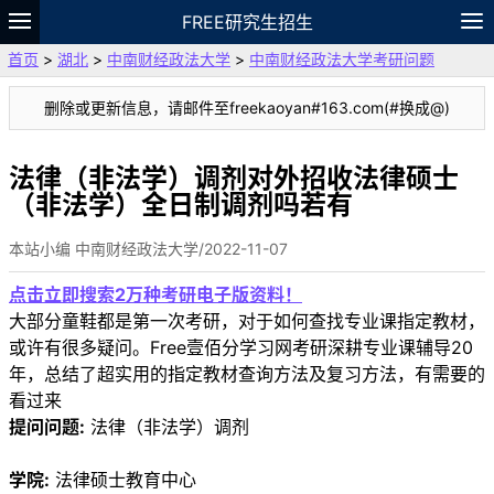
FREE研究生招生
首页
>
湖北
>
中南财经政法大学
>
中南财经政法大学考研问题
题库
故事
专题
APP
笔记
论坛
删除或更新信息，请邮件至freekaoyan#163.com(#换成@)
VIP
资料
法律（非法学）调剂对外招收法律硕士
（非法学）全日制调剂吗若有
本站小编 中南财经政法大学/2022-11-07
点击立即搜索2万种考研电子版资料！
大部分童鞋都是第一次考研，对于如何查找专业课指定教材，
或许有很多疑问。Free壹佰分学习网考研深耕专业课辅导20
年，总结了超实用的指定教材查询方法及复习方法，有需要的
看过来
提问问题:
法律（非法学）调剂
学院:
法律硕士教育中心