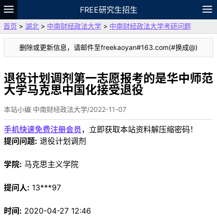
FREE研究生招生
首页
>
湖北
>
中南财经政法大学
>
中南财经政法大学考研问题
题库
故事
专题
APP
笔记
论坛
删除或更新信息，请邮件至freekaoyan#163.com(#换成@)
VIP
资料
退役计划调剂第一志愿报考的是华中师范
大学马克思中国化接受退役
本站小编 中南财经政法大学/2022-11-07
手机快速免费注册会员
，立即获取本站资料解压缩密码！
提问问题:
退役计划调剂
学院:
马克思主义学院
提问人:
13***97
时间:
2020-04-27 12:46