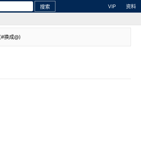
VIP
资料
搜索
(#换成@)