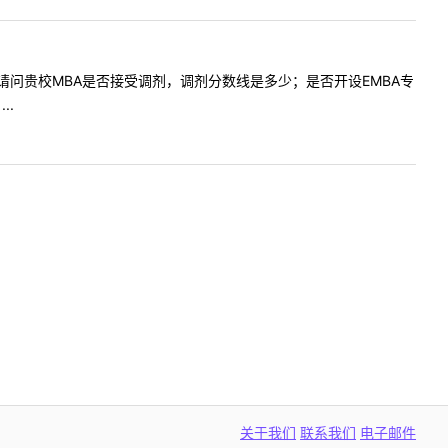
师您好，请问贵校MBA是否接受调剂，调剂分数线是多少；是否开设EMBA专
..
关于我们
联系我们
电子邮件