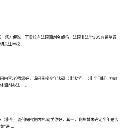
歉打扰到您，您方便说一下贵校有法硕调剂名额吗，法硕非法学335有希望调
注学校 ...
1:23提问内容:老师您好，请问贵校今年法硕（非法学）（非全日制）方向
剂办法， ...
校接受MPA（非全）调剂吗回复内容:同学你好，其一，我校暂未确定今年是否
 ...