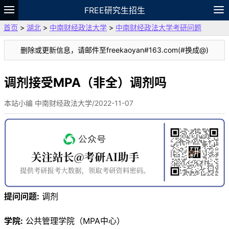
FREE研究生招生
首页
>
湖北
>
中南财经政法大学
>
中南财经政法大学考研问题
题库
故事
专题
APP
笔记
论坛
删除或更新信息，请邮件至freekaoyan#163.com(#换成@)
VIP
资料
调剂接受MPA（非全）调剂吗
本站小编 中南财经政法大学/2022-11-07
提问问题:
调剂
学院:
公共管理学院（MPA中心）