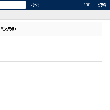
VIP
资料
搜索
(#换成@)