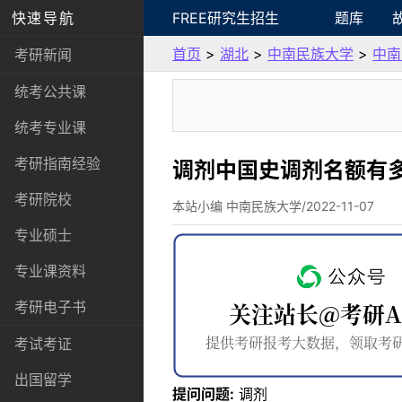
快速导航
FREE研究生招生
题库
首页
>
湖北
>
中南民族大学
>
中南
考研新闻
统考公共课
统考专业课
考研指南经验
调剂中国史调剂名额有
考研院校
本站小编 中南民族大学/2022-11-07
专业硕士
专业课资料
考研电子书
考试考证
出国留学
提问问题:
调剂