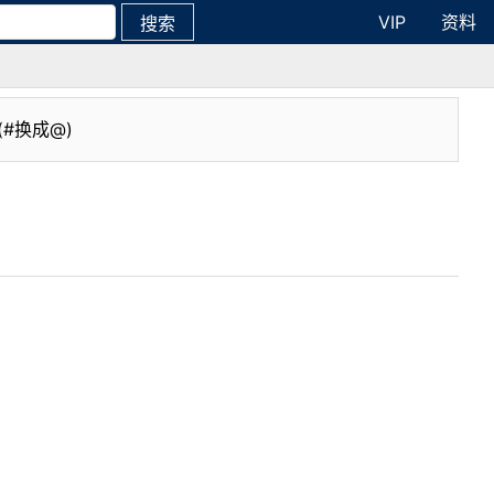
VIP
资料
搜索
(#换成@)