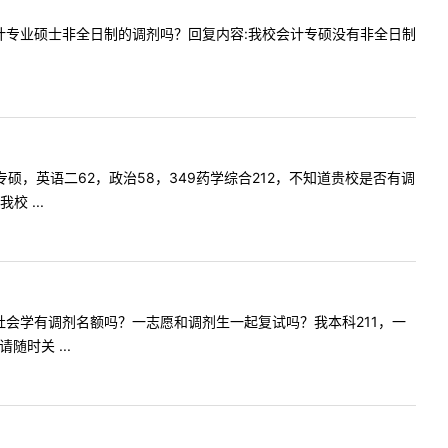
年接收会计专业硕士非全日制的调剂吗？回复内容:我校会计专硕没有非全日制
药学专硕，英语二62，政治58，349药学综合212，不知道贵校是否有调
 ...
请问贵院社会学有调剂名额吗？一志愿和调剂生一起复试吗？我本科211，一
时关 ...