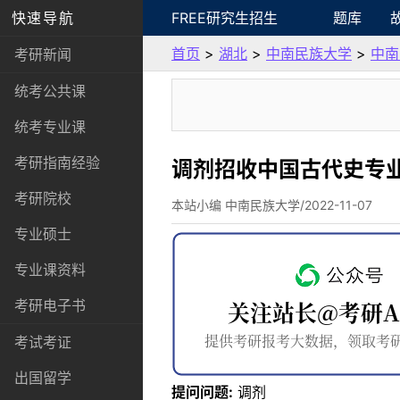
快速导航
FREE研究生招生
题库
首页
>
湖北
>
中南民族大学
>
中南
考研新闻
统考公共课
统考专业课
考研指南经验
调剂招收中国古代史专
考研院校
本站小编 中南民族大学/2022-11-07
专业硕士
专业课资料
考研电子书
考试考证
出国留学
提问问题:
调剂