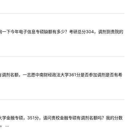
，我想咨询一下今年电子信息专硕缺额有多少？考研总分304，调剂到贵院的
硕士是否有调剂名额，一志愿中南财经政法大学361分是否参加调剂是否有希
财经政法大学金融专硕，351分，请问贵校金融专硕有调剂名额吗？我的分数
...