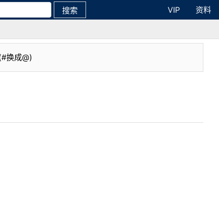
VIP
资料
搜索
(#换成@)