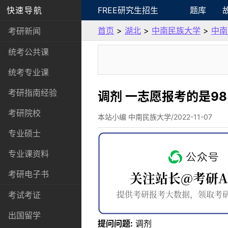
快速导航
FREE研究生招生
题库
首页
>
湖北
>
中南民族大学
>
中南
考研新闻
统考公共课
统考专业课
考研指南经验
调剂 一志愿报考的是98
考研院校
本站小编 中南民族大学/2022-11-07
专业硕士
专业课资料
考研电子书
考试考证
出国留学
提问问题:
调剂