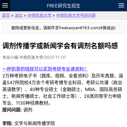
FREE研究生招生
首页
>
湖北
>
中南民族大学
>
中南民族大学考研问题
题库
故事
专题
APP
笔记
论坛
删除或更新信息，请邮件至freekaoyan#163.com(#换成@)
VIP
资料
调剂传播学或新闻学会有调剂名额吗感
本站小编 中南民族大学/2022-11-07
一杯奶茶的钱就可以买到考研专业课资料！
2万种考研电子书（题库、视频、全套资料）及历年真题，涵
盖547所院校4万余个考研考博专业科目、考研公共课（政治
英语数学）、40种专业硕士（金融硕士、MBA、国际商务硕
士、新闻传播硕士、社会工作硕士等）、28类同等学力申硕
专业、1130种经典教材。
提问问题:
调剂
学院:
文学与新闻传播学院