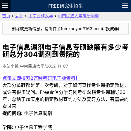
FREE研究生招生
首页
>
湖北
>
中南民族大学
>
中南民族大学考研问题
题库
故事
专题
APP
笔记
论坛
删除或更新信息，请邮件至freekaoyan#163.com(#换成@)
VIP
资料
电子信息调剂电子信息专硕缺额有多少考
研总分304调剂到贵院的
本站小编 中南民族大学/2022-11-07
点击立即搜索2万种考研电子版资料！
大部分童鞋都是第一次考研，对于如何查找专业课指定教材，
或许有很多疑问。Free壹佰分学习网考研深耕专业课辅导20
年，总结了超实用的指定教材查询方法及复习方法，有需要的
看过来
提问问题:
电子信息调剂
学院:
电子信息工程学院