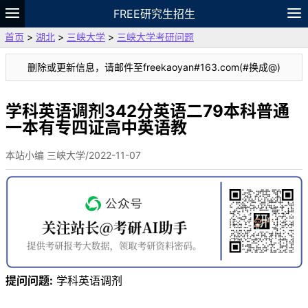
FREE研究生招生
首页
>
湖北
>
三峡大学
>
三峡大学考研问题
题库
故事
专题
APP
笔记
论坛
删除或更新信息，请邮件至freekaoyan#163.com(#换成@)
VIP
资料
学科英语调剂342分英语二79本科普通
一本有专四证高中英语教
本站小编 三峡大学/2022-11-07
提问问题:
学科英语调剂