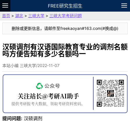
FREE研究生招生
首页
>
湖北
>
三峡大学
>
三峡大学考研问题
题库
故事
专题
APP
笔记
论坛
删除或更新信息，请邮件至freekaoyan#163.com(#换成@)
VIP
资料
汉硕调剂有汉语国际教育专业的调剂名额
吗方便告知有多少名额吗一
本站小编 三峡大学/2022-11-07
提问问题:
汉硕调剂