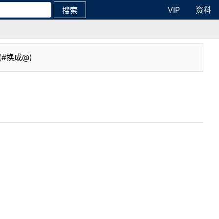
VIP
资料
搜索
(#换成@)