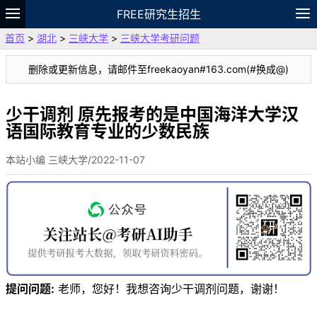
FREE研究生招生
首页
>
湖北
>
三峡大学
>
三峡大学考研问题
题库
故事
专题
APP
笔记
论坛
删除或更新信息，请邮件至freekaoyan#163.com(#换成@)
VIP
资料
少干调剂 原先报考的是中国海洋大学汉
语国际教育专业的少数民族
本站小编 三峡大学/2022-11-07
提问问题:
老师，您好！我想咨询少干调剂问题，谢谢！